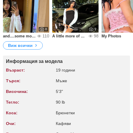
8
9
110
98
and....some more 😏💋
A little more of me 🌸😏
My Photos
Виж всички
Информация за модела
Възраст:
19 години
Търся:
Мъже
Височина:
5'3"
Тегло:
90 lb
Коса:
Брюнетки
Очи:
Кафяви