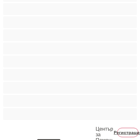
Голям задник
Голям кур
Играчки
Латиноамериканки
Малки гърди
Млади 18+
Най-добри за личен чат
Транс ебе транс
Червенокоси
Център
Регистраци
за