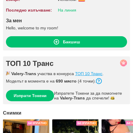
Последно излъчване:
На линия
За мен
Hello, welcome to my room!
Бакшиш
ТОП 10 Транс
Valery-Trans
участва в конкурса
ТОП 10 Транс
.
Моделът в момента е на
690 място
(4 точки).
Изпратете Токени за да помогнете
Изпрати Токени
на
Valery-Trans
да
спечели!
Снимки
БЕЗПЛАТНО
БЕЗПЛАТНО
БЕЗ