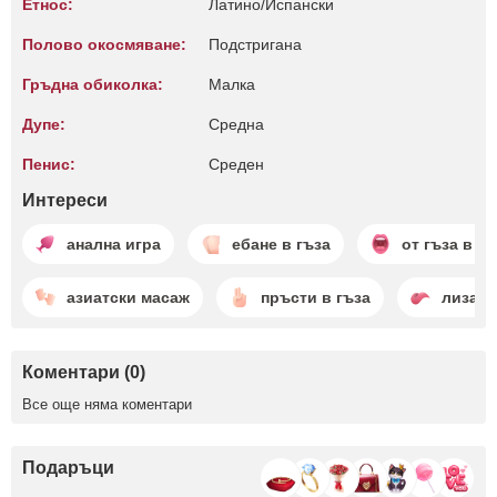
Етнос:
Латино/Испански
Полово окосмяване:
Подстригана
Гръдна обиколка:
Малкa
Дупе:
Среднa
Пенис:
Среден
Интереси
анална игра
ебане в гъза
от гъза в ус
азиатски масаж
пръсти в гъза
лизане
Коментари (0)
Все още няма коментари
Подаръци