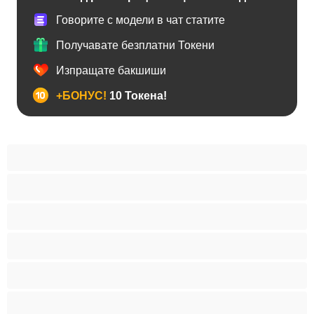
Говорите с модели в чат статите
Получавате безплатни Токени
Изпращате бакшиши
+БОНУС!
10 Токена!
Азиатски
Анален
Блондинки
Брюнетки
Възрастни
Големи гърди