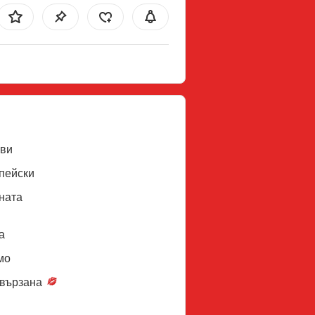
ви
пейски
ната
a
мо
вързана