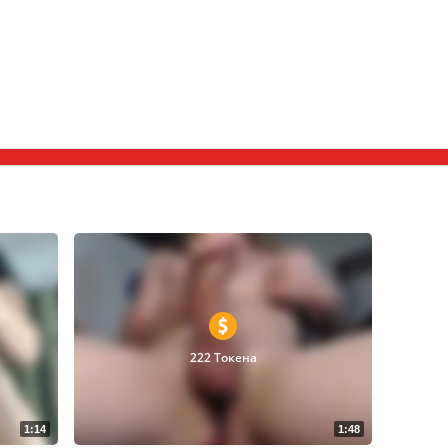
222 Токена
1:14
1:48