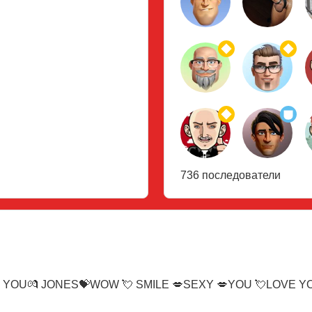
736 последователи
 YOU💏 JONES💝WOW 💘 SMILE 💋SEXY 💋YOU 💘LOVE YO