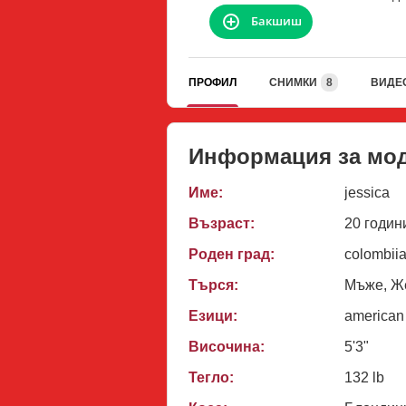
Бакшиш
ПРОФИЛ
СНИМКИ
8
ВИДЕ
Информация за мо
Име:
jessica
Възраст:
20 годин
Роден град:
colombiia,
Търся:
Мъже, Же
Езици:
american
Височина:
5'3"
Тегло:
132 lb