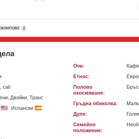
ОКЛИПОВЕ
2
дела
Очи:
Кафя
и
Етнос:
Евро
 cali
Полово
Бръс
окосмяване:
ни, Двойки, Транс
Гръдна обиколка:
Малк
Испански
Дупе:
Голя
Семейно
Необ
положение: