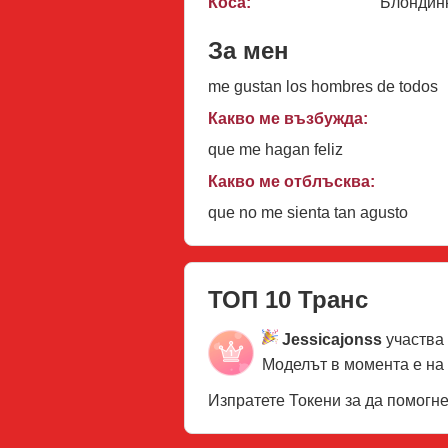
Коса:
Блондин
За мен
me gustan los hombres de todos
Какво ме възбужда:
que me hagan feliz
Какво ме отблъсква:
que no me sienta tan agusto
ТОП 10 Транс
Jessicajonss
участва
Моделът в момента е на
Изпратете Токени за да помогн