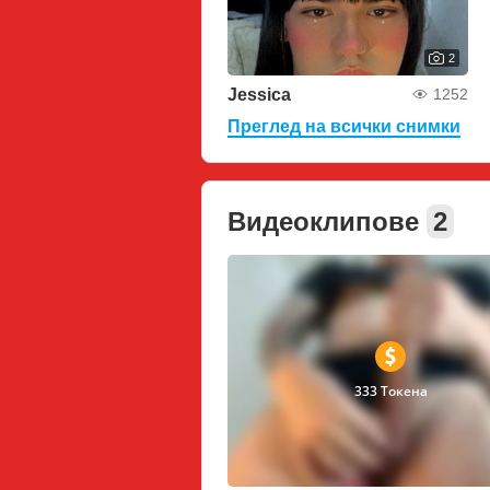
2
Jessica
1252
Преглед на всички снимки
Видеоклипове
2
333 Токена