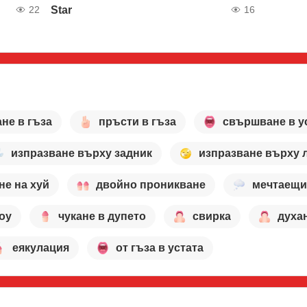
Star
22
16
ане в гъза
пръсти в гъза
свършване в у
изпразване върху задник
изпразване върху 
не на хуй
двойно проникване
мечтаещи
оу
чукане в дупето
свирка
духа
еякулация
от гъза в устата