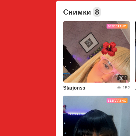
Снимки
8
БЕЗПЛАТНО
2
Starjonss
152
БЕЗПЛАТНО