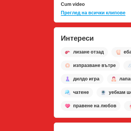
Cum video
Преглед на всички клипове
Интереси
лизане отзад
еб
изпразване вътре
дилдо игра
лапа
чатене
уебкам ш
правене на любов