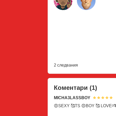
2 следвания
Коментари
(1)
MICHA3LASSBOY
😍SEXY 🥰TS 😍BOY 🥰 LOVE