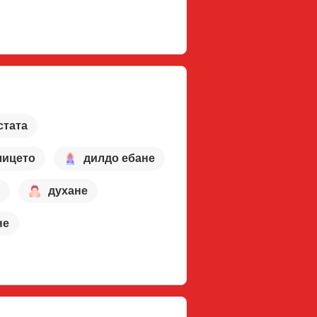
стата
лицето
дилдо ебане
духане
не