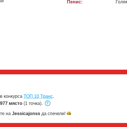
ки
Пенис:
Голя
 в конкурса
ТОП 10 Транс
.
977 място
(1 точка).
ете на
Jessicajonss
да
спечели!