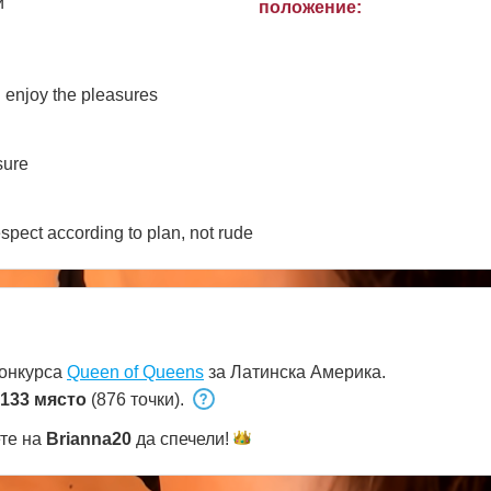
и
положение:
and enjoy the pleasures
sure
pect according to plan, not rude
конкурса
Queen of Queens
за Латинска Америка.
133 място
(876 точки).
ете на
Brianna20
да
спечели!