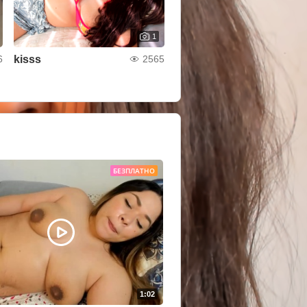
1
kisss
6
2565
БЕЗПЛАТНО
1:02