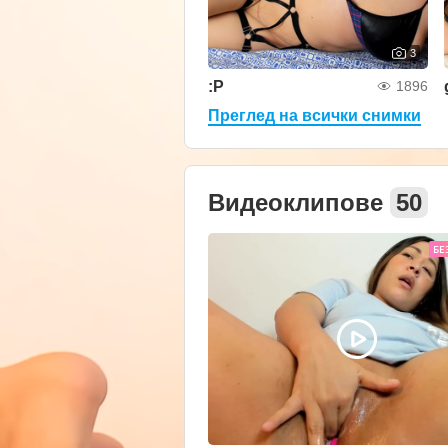
3
:P
1896
Преглед на всички снимки
Видеоклипове
50
БЕ