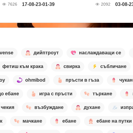
17-08-23-01-39
03-08-2
7626
2092
ovense
дийптроут
наслаждаващи се
фетиш към крака
свирка
събличане
оу
ohmibod
пръсти в гъза
чукан
о ебане
игра с пръсти
търкане
чекия
възбуждане
духане
изпр
к
мачкане
ебане
ебане на путки