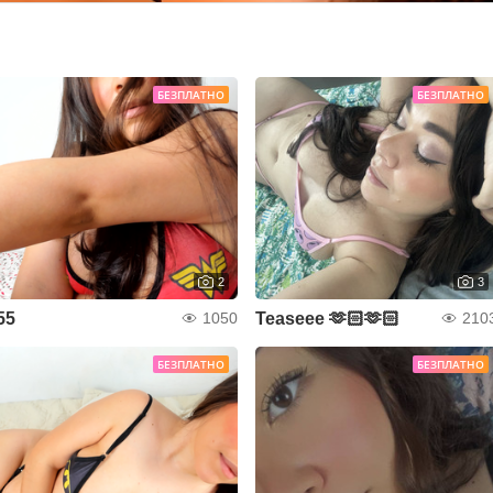
БЕЗПЛАТНО
БЕЗПЛАТНО
2
3
55
Teaseee 🫶🏻🫶🏻
1050
210
БЕЗПЛАТНО
БЕЗПЛАТНО