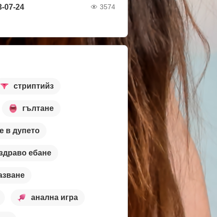
3-07-24
3574
стриптийз
гълтане
е в дупето
здраво ебане
азване
анална игра