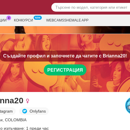
ЦИИ
КОНКУРСИ
WEBCAMSSHEMALE APP
Създайте профил и започнете да чатите с
Brianna20!
РЕГИСТРАЦИЯ
anna20
stagram
Onlyfans
ни, COLOMBIA
о излъчване: 1 преди час