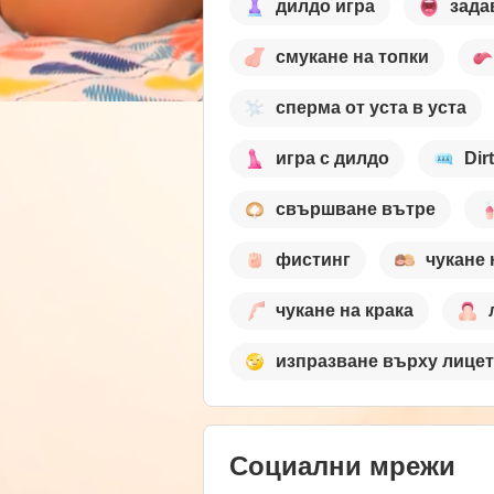
дилдо игра
зада
смукане на топки
сперма от уста в уста
игра с дилдо
Dir
свършване вътре
фистинг
чукане
чукане на крака
изпразване върху лице
Социални мрежи