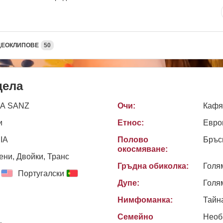
ДЕОКЛИПОВЕ
50
дела
IA SANZ
Очи:
Кафя
и
Етнос:
Евро
IA
Полово
Бръс
окосмяване:
ни, Двойки, Транс
Гръдна обиколка:
Голя
Португалски
Дупе:
Голя
Нимфоманка:
Тайн
Семейно
Необ