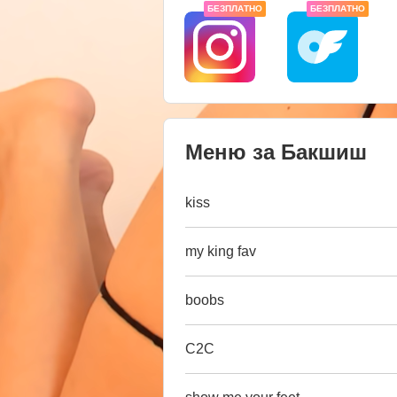
БЕЗПЛАТНО
БЕЗПЛАТНО
Меню за Бакшиш
kiss
my king fav
boobs
C2C