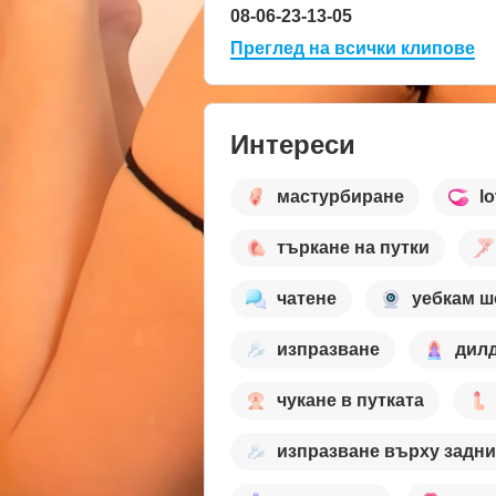
08-06-23-13-05
Преглед на всички клипове
Интереси
мастурбиране
l
търкане на путки
чатене
уебкам ш
изпразване
дилд
чукане в путката
изпразване върху задни