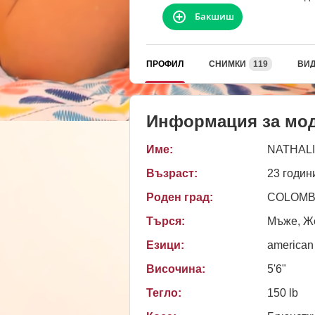
Бакшиш
ПРОФИЛ
СНИМКИ
119
ВИ
Информация за мо
Име:
NATHAL
Възраст:
23 годин
Роден град:
COLOMB
Търся:
Мъже, Же
Езици:
american
Височина:
5'6"
Тегло:
150 lb