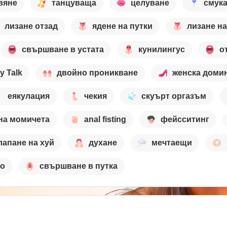
вяне
танцуваща
целуване
смук
лизане отзад
ядене на путки
лизане на
свършване в устата
кунилингус
о
ty Talk
двойно проникване
женска доми
еякулация
чекия
скуърт оргазъм
 на момичета
anal fisting
фейсситинг
лапане на хуй
духане
мечтаещи
то
свършване в путка