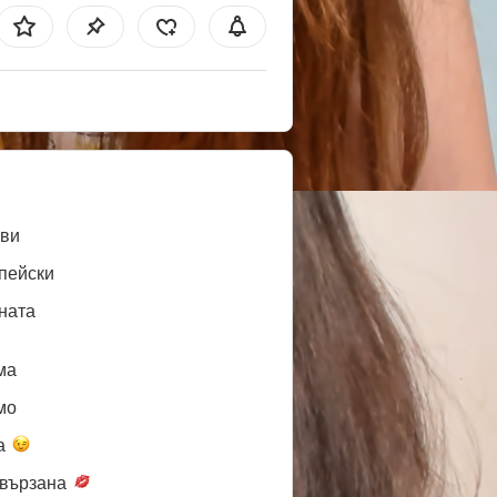
ви
пейски
ната
ма
мо
а
вързана