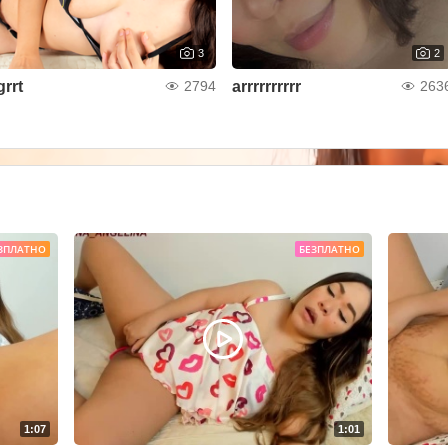
3
2
grrt
arrrrrrrrrr
2794
263
ЗПЛАТНО
БЕЗПЛАТНО
1:07
1:01