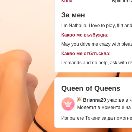
Коса:
Брюнетк
За мен
I m Nathalia, I love to play, flirt 
Какво ме възбужда:
May you drive me crazy with plea
Какво ме отблъсква:
Demands and no help, ask with res
Queen of Queens
Brianna20
участва в 
Моделът в момента е на
Изпратете Токени за да помогн