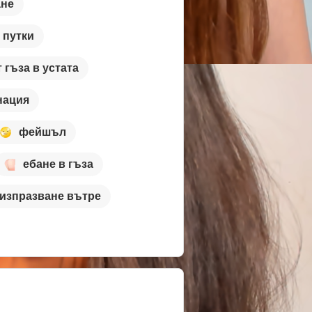
ане
 путки
т гъза в устата
нация
фейшъл
ебане в гъза
изпразване вътре