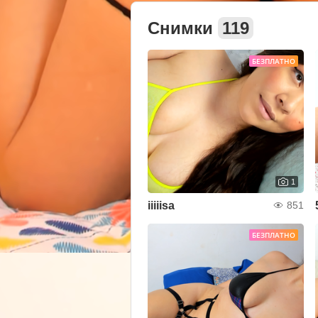
Снимки
119
БЕЗПЛАТНО
1
iiiiisa
851
БЕЗПЛАТНО