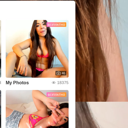
БЕЗПЛАТНО
46
My Photos
3
18375
БЕЗПЛАТНО